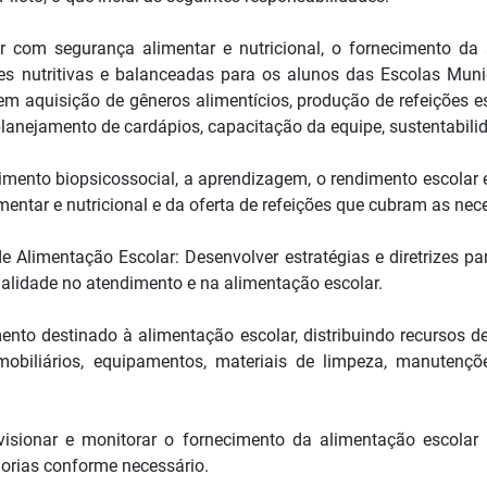
ir com segurança alimentar e nutricional, o fornecimento da 
ões nutritivas e balanceadas para os alunos das Escolas Muni
em aquisição de gêneros alimentícios, produção de refeições e
, planejamento de cardápios, capacitação da equipe, sustentabil
lvimento biopsicossocial, a aprendizagem, o rendimento escola
entar e nutricional e da oferta de refeições que cubram as neces
de Alimentação Escolar: Desenvolver estratégias e diretrizes p
qualidade no atendimento e na alimentação escolar.
ento destinado à alimentação escolar, distribuindo recursos d
obiliários, equipamentos, materiais de limpeza, manutençõe
visionar e monitorar o fornecimento da alimentação escolar 
rias conforme necessário.