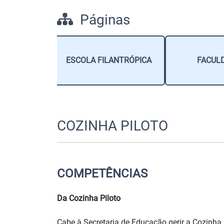
Páginas
ALIZANTES
ESCOLA FILANTRÓPICA
FACUL
COZINHA PILOTO
COMPETÊNCIAS
Da Cozinha Piloto
Cabe à Secretaria de Educação gerir a Cozinha P