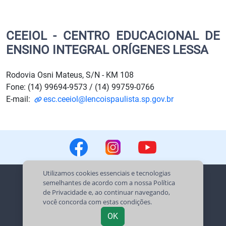
CEEIOL - CENTRO EDUCACIONAL DE
ENSINO INTEGRAL ORÍGENES LESSA
Rodovia Osni Mateus, S/N - KM 108
Fone: (14) 99694-9573 / (14) 99759-0766
E-mail:
esc.ceeiol@lencoispaulista.sp.gov.br
Utilizamos cookies essenciais e tecnologias
semelhantes de acordo com a nossa
Política
de Privacidade
e, ao continuar navegando,
você concorda com estas condições.
Prefeitura Municipal de Lençóis Paulista
OK
Desenvolvido pela Secretaria de Tecnologia - 2022