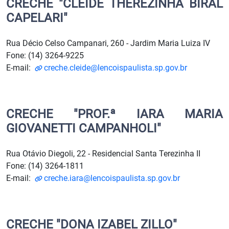
CRECHE "CLEIDE THEREZINHA BIRAL
CAPELARI"
Rua Décio Celso Campanari, 260 - Jardim Maria Luiza IV
Fone: (14) 3264-9225
E-mail:
creche.cleide@lencoispaulista.sp.gov.br
CRECHE "PROF.ª IARA MARIA
GIOVANETTI CAMPANHOLI"
Rua Otávio Diegoli, 22 - Residencial Santa Terezinha II
Fone: (14) 3264-1811
E-mail:
creche.iara@lencoispaulista.sp.gov.br
CRECHE "DONA IZABEL ZILLO"