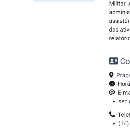
Militar.
administ
assistê
das ati
relatóri
Co
Praça
Horár
E-mai
sec.
Telef
(14)