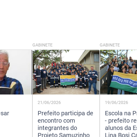
GABINETE
GABINETE
21/06/2026
19/06/2026
esar
Prefeito participa de
Escola na P
encontro com
- prefeito r
integrantes do
alunos da E
Projeto Samuzinho
Lina Bosi 