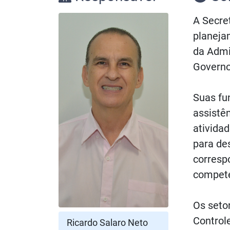
A Secret
planeja
da Admi
Governo
Suas fu
assistên
ativida
para des
corresp
compete
Os seto
Controle
Ricardo Salaro Neto