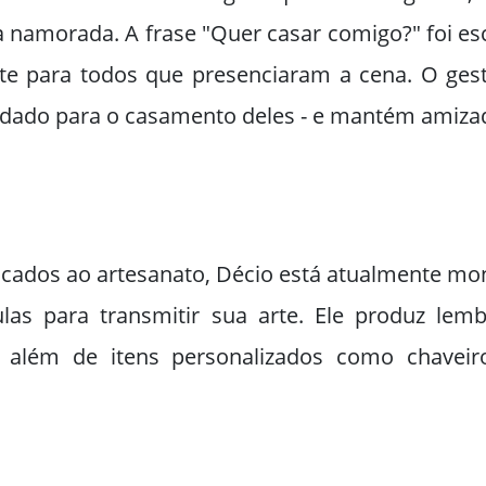
 namorada. A frase "Quer casar comigo?" foi escr
para todos que presenciaram a cena. O gesto f
dado para o casamento deles - e mantém amizade
ados ao artesanato, Décio está atualmente mon
as para transmitir sua arte. Ele produz lem
s, além de itens personalizados como chaveiro