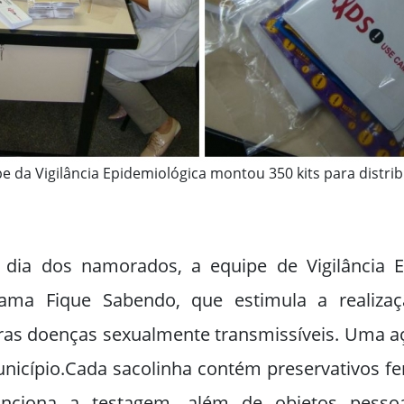
e da Vigilância Epidemiológica montou 350 kits para distri
 dia dos namorados, a equipe de Vigilância E
rama Fique Sabendo, que estimula a realiza
tras doenças sexualmente transmissíveis. Uma açã
unicípio.Cada sacolinha contém preservativos f
nciona a testagem, além de objetos pessoa