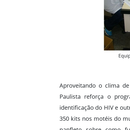
Equip
Aproveitando o clima de
Paulista reforça o prog
identificação do HIV e ou
350 kits nos motéis do m
panfleto sobre como fu