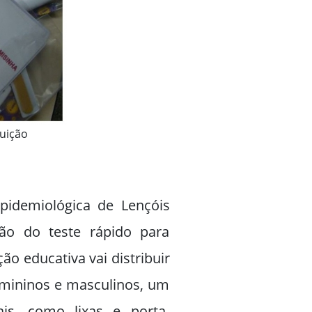
buição
pidemiológica de Lençóis
ção do teste rápido para
o educativa vai distribuir
emininos e masculinos, um
is, como lixas e porta-