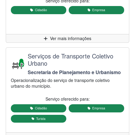
Serviço oferecido para:
Cidadão
Empresa
Clique para
Ver mais informações
Nome do serviço:
Serviços de Transporte Coletivo
Urbano
Secretaria/Autarquia responsável:
Secretaria de Planejamento e Urbanismo
Descrição do serviço:
Operacionalização do serviço de transporte coletivo
urbano do município.
Serviço oferecido para:
Cidadão
Empresa
Turista