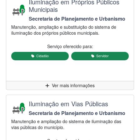
Nome do serviço:
Iluminação em Próprios Públicos
Municipais
Secretaria/Autarquia responsável:
Secretaria de Planejamento e Urbanismo
Descrição do serviço:
Manutenção, ampliação e substituição do sistema de
iluminação dos próprios públicos municipais.
Serviço oferecido para:
Cidadão
Servidor
Clique para
Ver mais informações
Nome do serviço:
Iluminação em Vias Públicas
Secretaria/Autarquia responsável:
Secretaria de Planejamento e Urbanismo
Descrição do serviço:
Manutenção e ampliação do sistema de iluminação das
vias públicas do município.