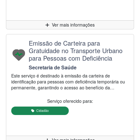
CIPTEA pode ser realizada mediante apresentação da
documentação necessária e análise dos requisitos
estabelecidos pelo município.
Clique para
Ver mais informações
Nome do serviço:
Emissão de Carteira para
Gratuidade no Transporte Urbano
para Pessoas com Deficiência
Secretaria/Autarquia responsável:
Secretaria de Saúde
Descrição do serviço:
Este serviço é destinado à emissão da carteira de
identificação para pessoas com deficiência temporária ou
permanente, garantindo o acesso ao benefício da
gratuidade no transporte coletivo urbano, conforme a
legislação vigente. O atendimento é realizado mediante
Serviço oferecido para:
análise da documentação e dos critérios estabelecidos
para concessão do benefício.
Cidadão
Clique para