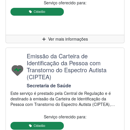
promoção da inclusão, acessibilidade e respeito aos seus
Serviço oferecido para:
direitos.
Cidadão
Clique para
Ver mais informações
Nome do serviço:
Emissão da Carteira de
Identificação da Pessoa com
Transtorno do Espectro Autista
(CIPTEA)
Secretaria/Autarquia responsável:
Secretaria de Saúde
Descrição do serviço:
Este serviço é prestado pela Central de Regulação e é
destinado à emissão da Carteira de Identificação da
Pessoa com Transtorno do Espectro Autista (CIPTEA),
documento que tem como objetivo facilitar a identificação
da pessoa com TEA e promover o acesso aos seus
Serviço oferecido para:
direitos e ao atendimento prioritário nos serviços públicos e
privados, conforme a legislação vigente. A solicitação da
Cidadão