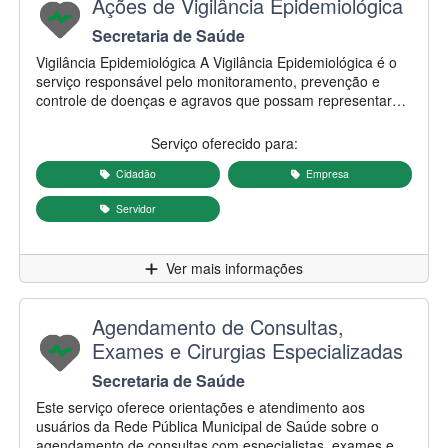
Nome do serviço:
Ações de Vigilância Epidemiológica
Secretaria/Autarquia responsável:
Secretaria de Saúde
Descrição do serviço:
Vigilância Epidemiológica A Vigilância Epidemiológica é o
serviço responsável pelo monitoramento, prevenção e
controle de doenças e agravos que possam representar
risco à saúde da população. Entre suas principais
atividades estão a identificação e investigação de casos e
Serviço oferecido para:
surtos, o acompanhamento de doenças de notificação
compulsória, o monitoramento da situação epidemiológica
Cidadão
Empresa
do município e o desenvolvimento de ações de prevenção,
Servidor
controle e orientação à população e aos serviços de
saúde. O trabalho da Vigilância Epidemiológica contribui
para a adoção de medidas que promovem a proteção da
Clique para
Ver mais informações
saúde coletiva e a redução da ocorrência e da transmissão
de doenças.
Nome do serviço:
Agendamento de Consultas,
Exames e Cirurgias Especializadas
Secretaria/Autarquia responsável:
Secretaria de Saúde
Descrição do serviço:
Este serviço oferece orientações e atendimento aos
usuários da Rede Pública Municipal de Saúde sobre o
agendamento de consultas com especialistas, exames e