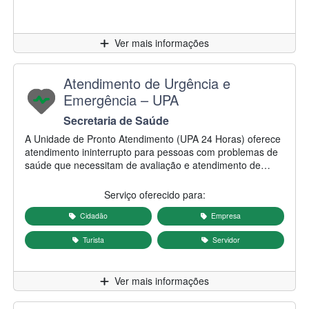
Clique para
Ver mais informações
Nome do serviço:
Atendimento de Urgência e
Emergência – UPA
Secretaria/Autarquia responsável:
Secretaria de Saúde
Descrição do serviço:
A Unidade de Pronto Atendimento (UPA 24 Horas) oferece
atendimento ininterrupto para pessoas com problemas de
saúde que necessitam de avaliação e atendimento de
urgência e emergência. A unidade realiza o atendimento
de casos clínicos, traumáticos e outras situações que
Serviço oferecido para:
demandam assistência imediata, promovendo a avaliação
inicial, estabilização do paciente e encaminhamento para
Cidadão
Empresa
outros serviços de saúde quando necessário. A UPA
Turista
Servidor
integra a Rede de Atenção à Saúde do município, atuando
em conjunto com as unidades de saúde, hospitais e o
Serviço de Atendimento Móvel de Urgência (SAMU 192),
Clique para
Ver mais informações
garantindo atendimento adequado conforme a
necessidade de cada paciente.