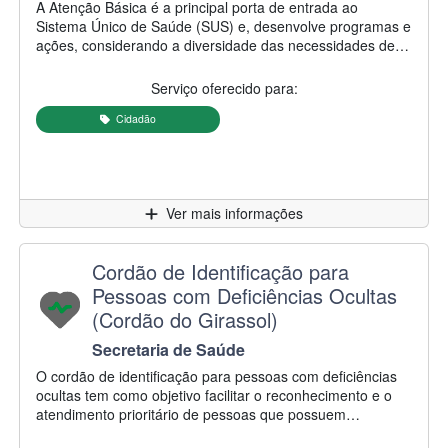
Descrição do serviço:
A Atenção Básica é a principal porta de entrada ao
Sistema Único de Saúde (SUS) e, desenvolve programas e
ações, considerando a diversidade das necessidades de
saúde dos usuários. As unidades oferecem uma
diversidade de serviços realizados pelo SUS, incluindo:
Serviço oferecido para:
acolhimento com classificação de risco, consultas de
enfermagem e médicas, distribuição e administração de
Cidadão
medicamentos, vacinas, curativos, visitas domiciliares,
educação em saúde, entre outras. A Atenção Básica
possibilita a resolução de grande parte das necessidades
de saúde e caso seja necessário, encaminha os usuários
Clique para
Ver mais informações
para outros níveis de atenção.
Nome do serviço:
Cordão de Identificação para
Pessoas com Deficiências Ocultas
(Cordão do Girassol)
Secretaria/Autarquia responsável:
Secretaria de Saúde
Descrição do serviço:
O cordão de identificação para pessoas com deficiências
ocultas tem como objetivo facilitar o reconhecimento e o
atendimento prioritário de pessoas que possuem
condições de saúde não visíveis, contribuindo para a