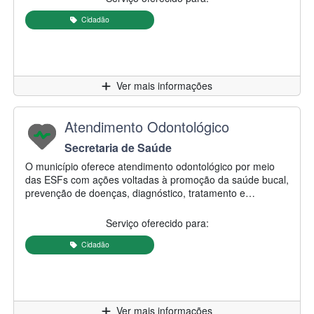
Cidadão
Clique para
Ver mais informações
Nome do serviço:
Atendimento Odontológico
Secretaria/Autarquia responsável:
Secretaria de Saúde
Descrição do serviço:
O município oferece atendimento odontológico por meio
das ESFs com ações voltadas à promoção da saúde bucal,
prevenção de doenças, diagnóstico, tratamento e
reabilitação. As Unidades são a porta de entrada para os
serviços odontológicos e atendem usuários de todas as
Serviço oferecido para:
faixas etárias. O atendimento é conforme a organização e
os horários de funcionamento de cada unidade de saúde.
Cidadão
Para informações sobre o acesso ao serviço, o usuário
pode procurar sua ESF de referência.
Clique para
Ver mais informações