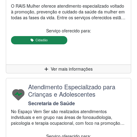
Descrição do serviço:
O RAIS Mulher oferece atendimento especializado voltado
à promoção, prevenção e cuidado da saúde da mulher em
todas as fases da vida. Entre os serviços oferecidos estão
o acompanhamento de gestação de alto risco,
planejamento reprodutivo e familiar, avaliações cirúrgicas,
Serviço oferecido para:
atendimento às patologias da mama, climatério,
acompanhamento nutricional, atendimento psicológico,
Cidadão
inserção de DIU e criocauterização. O serviço também
realiza acolhimento e acompanhamento de mulheres em
situação de violência, oferecendo apoio psicológico e
orientações para acesso à rede de proteção. Além disso, o
Clique para
Ver mais informações
RAIS Mulher disponibiliza exames necessários para o
acompanhamento da gestação como ultrassonografia,
aferição da pressão arterial, testes para diabetes assim
Nome do serviço:
Atendimento Especializado para
como o pré-natal do parceiro (testes relacionados à saúde
Crianças e Adolescentes
do homem)
Secretaria/Autarquia responsável:
Secretaria de Saúde
Descrição do serviço:
No Espaço Vem Ser são realizados atendimentos
individuais e em grupo nas áreas de fonoaudiologia,
psicologia e terapia ocupacional, com foco na promoção
do desenvolvimento, acompanhamento terapêutico e
melhoria da qualidade de vida de crianças e adolescentes.
Serviço oferecido para: