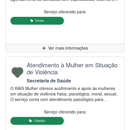
cirurgias eletivas. Os atendimentos são realizados junto
aos prestadores de serviços municipais e estaduais,
Serviço oferecido para:
conforme a disponibilidade da rede de saúde, incluindo
ambulatórios especializados, hospitais e demais serviços
Turista
de referência vinculados ao Sistema Único de Saúde
(SUS). A equipe também presta informações sobre o
andamento dos encaminhamentos e orienta os usuários
quanto aos procedimentos necessários para acesso aos
Clique para
Ver mais informações
serviços especializados.
Nome do serviço:
Atendimento à Mulher em Situação
de Violência
Secretaria/Autarquia responsável:
Secretaria de Saúde
Descrição do serviço:
O RAIS Mulher oferece acolhimento e apoio às mulheres
em situação de violência física, psicológica, moral, sexual..
O serviço conta com atendimento psicológico para
acompanhamento e apoio emocional, além de orientações
sobre a rede de proteção e os serviços disponíveis no
Serviço oferecido para:
município.
Cidadão